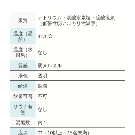
ナトリウム・炭酸水素塩・硫酸塩泉
泉質
（低張性弱アルカリ性温泉）
温度（湯
41.1℃
船）
温度（水
なし
風呂）
質感
弱ヌルヌル
湯色
透明
給湯
循環
飲泉可否
不可
サウナ有
なし
無
湯船数
内１
広さ
中（10以上～15名未満）